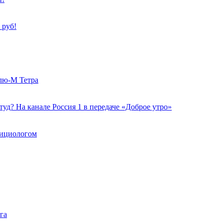
 руб!
лю-М Тетра
уд? На канале Россия 1 в передаче «Доброе утро»
трициологом
га