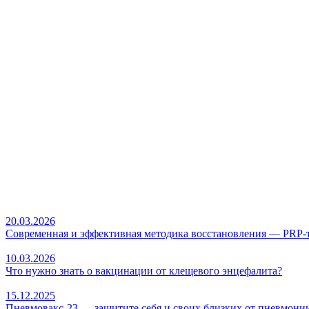
20.03.2026
Современная и эффективная методика восстановления — PRP-т
10.03.2026
Что нужно знать о вакцинации от клещевого энцефалита?
15.12.2025
Пневмовакс-23 — защитите себя и своих близких от пневмони