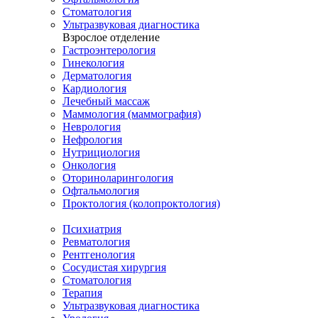
Стоматология
Ультразвуковая диагностика
Взрослое отделение
Гастроэнтерология
Гинекология
Дерматология
Кардиология
Лечебный массаж
Маммология (маммография)
Неврология
Нефрология
Нутрициология
Онкология
Оториноларингология
Офтальмология
Проктология (колопроктология)
Психиатрия
Ревматология
Рентгенология
Сосудистая хирургия
Стоматология
Терапия
Ультразвуковая диагностика