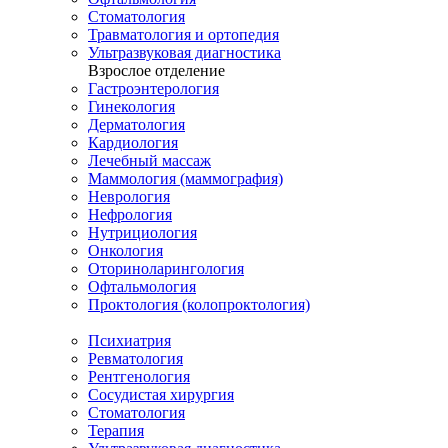
Стоматология
Травматология и ортопедия
Ультразвуковая диагностика
Взрослое отделение
Гастроэнтерология
Гинекология
Дерматология
Кардиология
Лечебный массаж
Маммология (маммография)
Неврология
Нефрология
Нутрициология
Онкология
Оториноларингология
Офтальмология
Проктология (колопроктология)
Психиатрия
Ревматология
Рентгенология
Сосудистая хирургия
Стоматология
Терапия