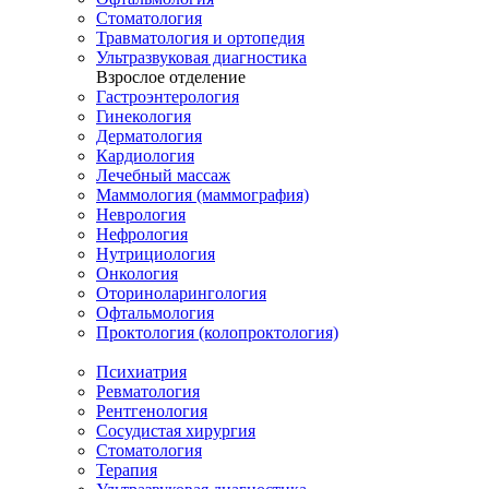
Стоматология
Травматология и ортопедия
Ультразвуковая диагностика
Взрослое отделение
Гастроэнтерология
Гинекология
Дерматология
Кардиология
Лечебный массаж
Маммология (маммография)
Неврология
Нефрология
Нутрициология
Онкология
Оториноларингология
Офтальмология
Проктология (колопроктология)
Психиатрия
Ревматология
Рентгенология
Сосудистая хирургия
Стоматология
Терапия