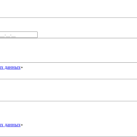
ых данных
»
ых данных
»