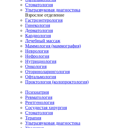
Стоматология
Ультразвуковая диагностика
Взрослое отделение
Гастроэнтерология
Гинекология
Дерматология
Кардиология
Лечебный массаж
Маммология (маммография)
Неврология
Нефрология
Нутрициология
Онкология
Оториноларингология
Офтальмология
Проктология (колопроктология)
Психиатрия
Ревматология
Рентгенология
Сосудистая хирургия
Стоматология
Терапия
Ультразвуковая диагностика