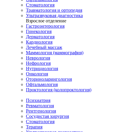
Стоматология
Травматология и ортопедия
Ультразвуковая диагностика
Взрослое отделение
Гастроэнтерология
Гинекология
Дерматология
Кардиология
Лечебный массаж
Маммология (маммография)
Неврология
Нефрология
Нутрициология
Онкология
Оториноларингология
Офтальмология
Проктология (колопроктология)
Психиатрия
Ревматология
Рентгенология
Сосудистая хирургия
Стоматология
Терапия