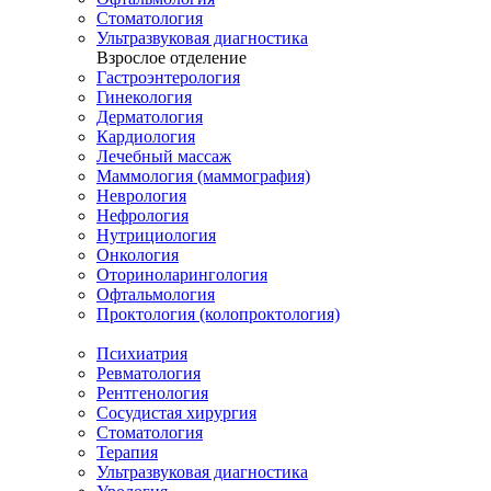
Стоматология
Ультразвуковая диагностика
Взрослое отделение
Гастроэнтерология
Гинекология
Дерматология
Кардиология
Лечебный массаж
Маммология (маммография)
Неврология
Нефрология
Нутрициология
Онкология
Оториноларингология
Офтальмология
Проктология (колопроктология)
Психиатрия
Ревматология
Рентгенология
Сосудистая хирургия
Стоматология
Терапия
Ультразвуковая диагностика