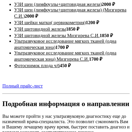
УЗИ шеи (лимфоузлы+щитовидная железа)
2000 ₽
УЗИ шеи (лимфоузлы+щитовидная железа) (Мизгирева
С.И.)
2000 ₽
УЗИ шейки матки( цервикометрия)
1200 ₽
УЗИ щитовидной железы
1850 ₽
УЗИ щитовидной железы Мизгирева С.И.
1850 ₽
Ультразвуковое исследование мягких тканей (одна
анатомическая зона)
1700 ₽
Ультразвуковое исследование мягких тканей (одна
анатомическая зона) Мизгирева С.И.
1700 ₽
Фотоснимок плода ч/б
450 ₽
Полный прайс-лист
Подробная информация о направлении
Вы можете пройти у нас ультразвуковую диагностику еще до
назначений врача-специалиста. Это позволит сэкономить Вам
и Вашему лечащему врачу время, быстрее поставить диагноз и