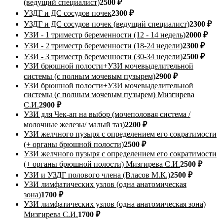
(ведущий специалист)
2500 ₽
УЗДГ и ДС сосудов почек
2300 ₽
УЗДГ и ДС сосудов почек (ведущий специалист)
2300 ₽
УЗИ - 1 триместр беременности (12 - 14 недель)
2000 ₽
УЗИ - 2 триместр беременности (18-24 недели)
2300 ₽
УЗИ - 3 триместр беременности (30-34 недели)
2500 ₽
УЗИ брюшной полости+УЗИ мочевыделительной
системы (с полным мочевым пузырем)
2900 ₽
УЗИ брюшной полости+УЗИ мочевыделительной
системы (с полным мочевым пузырем) Мизгирева
С.И.
2900 ₽
УЗИ для Чек-ап на выбор (мочеполовая система /
молочные железы/ малый таз)
2200 ₽
УЗИ желчного пузыря с определением его сократимости
(+ органы брюшной полости)
2500 ₽
УЗИ желчного пузыря с определением его сократимости
(+ органы брюшной полости) Мизгирева С.И.
2500 ₽
УЗИ и УЗДГ полового члена (Власов М.К.)
2500 ₽
УЗИ лимфатических узлов (одна анатомическая
зона)
1700 ₽
УЗИ лимфатических узлов (одна анатомическая зона)
Мизгирева С.И.
1700 ₽