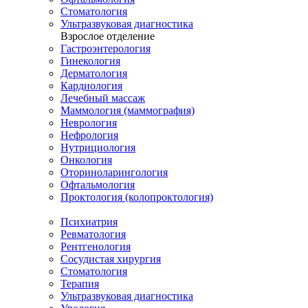
Стоматология
Ультразвуковая диагностика
Взрослое отделение
Гастроэнтерология
Гинекология
Дерматология
Кардиология
Лечебный массаж
Маммология (маммография)
Неврология
Нефрология
Нутрициология
Онкология
Оториноларингология
Офтальмология
Проктология (колопроктология)
Психиатрия
Ревматология
Рентгенология
Сосудистая хирургия
Стоматология
Терапия
Ультразвуковая диагностика