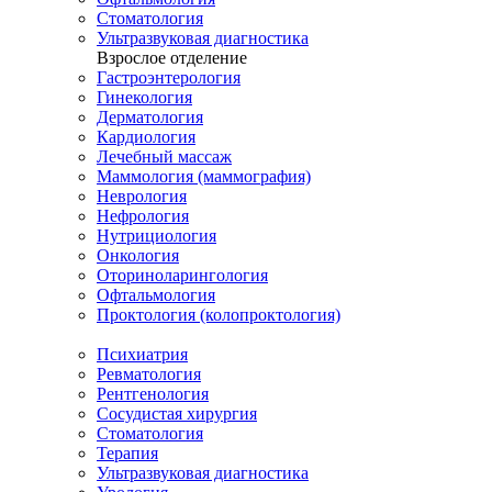
Стоматология
Ультразвуковая диагностика
Взрослое отделение
Гастроэнтерология
Гинекология
Дерматология
Кардиология
Лечебный массаж
Маммология (маммография)
Неврология
Нефрология
Нутрициология
Онкология
Оториноларингология
Офтальмология
Проктология (колопроктология)
Психиатрия
Ревматология
Рентгенология
Сосудистая хирургия
Стоматология
Терапия
Ультразвуковая диагностика