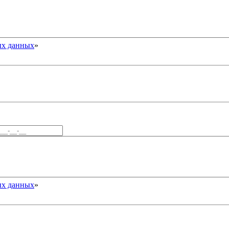
ых данных
»
ых данных
»