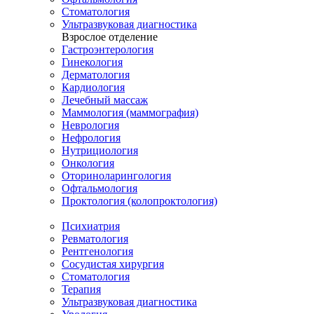
Стоматология
Ультразвуковая диагностика
Взрослое отделение
Гастроэнтерология
Гинекология
Дерматология
Кардиология
Лечебный массаж
Маммология (маммография)
Неврология
Нефрология
Нутрициология
Онкология
Оториноларингология
Офтальмология
Проктология (колопроктология)
Психиатрия
Ревматология
Рентгенология
Сосудистая хирургия
Стоматология
Терапия
Ультразвуковая диагностика