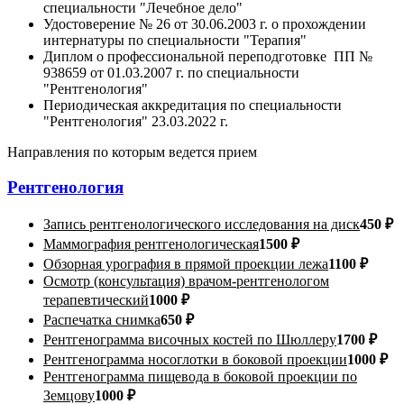
специальности "Лечебное дело"
Удостоверение № 26 от 30.06.2003 г. о прохождении
интернатуры по специальности "Терапия"
Диплом о профессиональной переподготовке ПП №
938659 от 01.03.2007 г. по специальности
"Рентгенология"
Периодическая аккредитация по специальности
"Рентгенология" 23.03.2022 г.
Направления по которым ведется прием
Рентгенология
Запись рентгенологического исследования на диск
450 ₽
Маммография рентгенологическая
1500 ₽
Обзорная урография в прямой проекции лежа
1100 ₽
Осмотр (консультация) врачом-рентгенологом
терапевтический
1000 ₽
Распечатка снимка
650 ₽
Рентгенограмма височных костей по Шюллеру
1700 ₽
Рентгенограмма носоглотки в боковой проекции
1000 ₽
Рентгенограмма пищевода в боковой проекции по
Земцову
1000 ₽