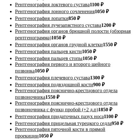
Рентгенография локтевого сустава
1100 ₽
Рентгенография лонного сочленения
1050 ₽
Рентгенография лопатки
850 ₽
Рентгенография лучезапястного сустава
1200 ₽
Рентгенография органов брюшной полости (обзорная
рентгенограмма)
1050 ₽
Рентгенография органов грудной клетки
1550 ₽
Рентгенография пальцев кисти
1050 ₽
Рентгенография пальцев стопы
1050 ₽
Рентгенография первого и второго шейного
позвонка
1050 ₽
Рентгенография плечевого сустава
1300 ₽
Рентгенография подвздошной кости
900 ₽
Рентгенография пояснично-крестцового отдела
позвоночника
1550 ₽
Рентгенография пояснично-крестцового отдела
позвоночника с функц пробой (+2 д.п)
1850 ₽
Рентгенография придаточных пазух носа
1100 ₽
Рентгенография прицельная турецкого седла
950 ₽
Рентгенография пяточной кости в прямой
проекиции
1050 ₽