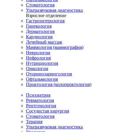
Стоматология
Ультразвуковая диагностика
Взрослое отделение
Гастроэнтерология
Гинекология
Дерматология
Кардиология
Лечебный массаж
Маммология (маммография)
Неврология
Нефрология
Нутрициология
Онкология
Оториноларингология
Офтальмология
Проктология (колопроктология)
Психиатрия
Ревматология
Рентгенология
Сосудистая хирургия
Стоматология
Терапия
Ультразвуковая диагностика