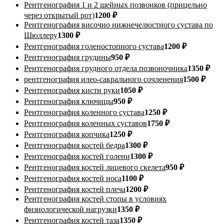
Рентгенография 1 и 2 шейных позвонков (прицельно
через открытый рот)
1200 ₽
Рентгенография височно нижнечелюстного сустава по
Шюллеру
1300 ₽
Рентгенография голеностопного сустава
1200 ₽
Рентгенография грудины
950 ₽
Рентгенография грудного отдела позвоночника
1350 ₽
рентгенография илео-сакрального сочленения
1500 ₽
Рентгенография кисти руки
1050 ₽
Рентгенография ключицы
950 ₽
Рентгенография коленного сустава
1250 ₽
Рентгенография коленных суставов
1750 ₽
Рентгенография копчика
1250 ₽
Рентгенография костей бедра
1300 ₽
Рентгенография костей голени
1300 ₽
Рентгенография костей лицевого скелета
950 ₽
Рентгенография костей носа
1100 ₽
Рентгенография костей плеча
1200 ₽
Рентгенография костей стопы в условиях
физиологической нагрузки
1350 ₽
Рентгенография костей таза
1350 ₽