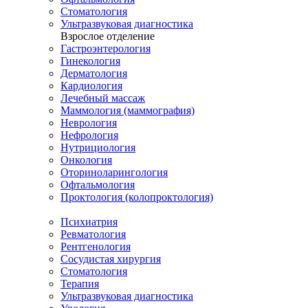
Стоматология
Ультразвуковая диагностика
Взрослое отделение
Гастроэнтерология
Гинекология
Дерматология
Кардиология
Лечебный массаж
Маммология (маммография)
Неврология
Нефрология
Нутрициология
Онкология
Оториноларингология
Офтальмология
Проктология (колопроктология)
Психиатрия
Ревматология
Рентгенология
Сосудистая хирургия
Стоматология
Терапия
Ультразвуковая диагностика