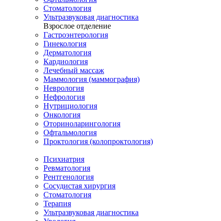
Стоматология
Ультразвуковая диагностика
Взрослое отделение
Гастроэнтерология
Гинекология
Дерматология
Кардиология
Лечебный массаж
Маммология (маммография)
Неврология
Нефрология
Нутрициология
Онкология
Оториноларингология
Офтальмология
Проктология (колопроктология)
Психиатрия
Ревматология
Рентгенология
Сосудистая хирургия
Стоматология
Терапия
Ультразвуковая диагностика