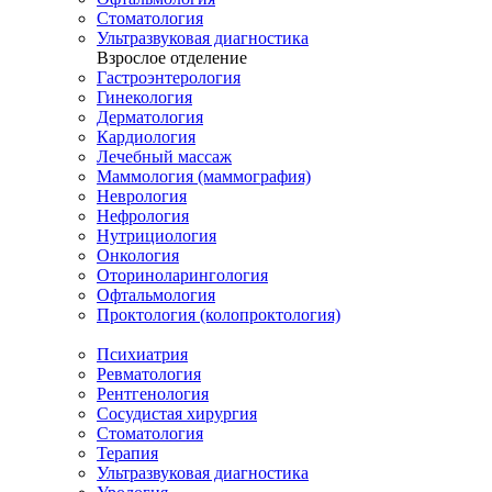
Стоматология
Ультразвуковая диагностика
Взрослое отделение
Гастроэнтерология
Гинекология
Дерматология
Кардиология
Лечебный массаж
Маммология (маммография)
Неврология
Нефрология
Нутрициология
Онкология
Оториноларингология
Офтальмология
Проктология (колопроктология)
Психиатрия
Ревматология
Рентгенология
Сосудистая хирургия
Стоматология
Терапия
Ультразвуковая диагностика